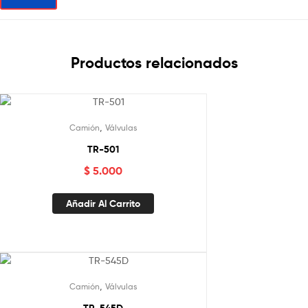
Productos relacionados
,
Camión
Válvulas
TR-501
$
5.000
Añadir Al Carrito
,
Camión
Válvulas
TR-545D