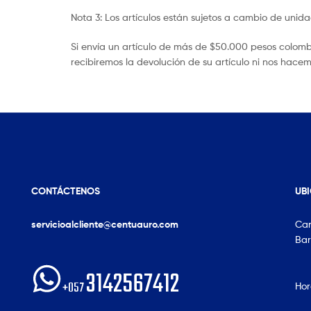
Nota 3: Los artículos están sujetos a cambio de unida
Si envía un artículo de más de $50.000 pesos colomb
recibiremos la devolución de su artículo ni nos hace
CONTÁCTENOS
UB
servicioalcliente@centuauro.com
Car
Bar
3142567412
+057
Hor