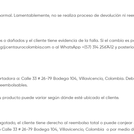
normal. Lamentablemente, no se realiza proceso de devolución ni reem
 o dañados y el cliente tiene evidencia de la falla. Si el cambio es 
g@centaurocolombia.com o al WhatsApp +(57) 314 2567412 y posterior
rtadora a: Calle 33 # 26-79 Bodega 104, Villavicencio, Colombia. Deb
 reembolsables.
su producto puede variar según dónde esté ubicado el cliente.
gotado, el cliente tiene derecho al reembolso total o puede canjea
 Calle 33 # 26-79 Bodega 104, Villavicencio, Colombia o por medio d