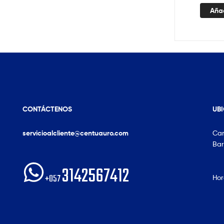
Añad
CONTÁCTENOS
UB
servicioalcliente@centuauro.com
Car
Bar
3142567412
+057
Hor