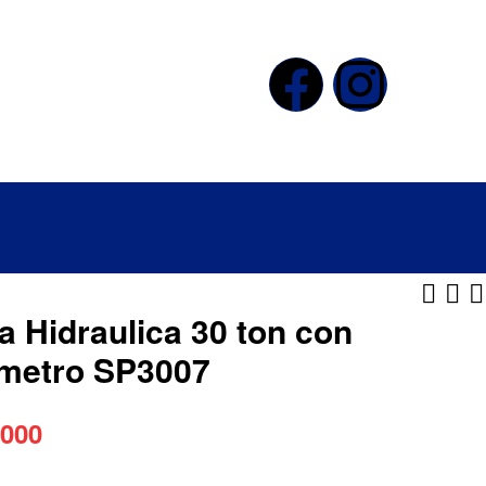
a Hidraulica 30 ton con
metro SP3007
$
1.785.000
.000