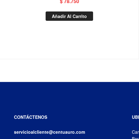
$
78.750
Añadir Al Carrito
CONTÁCTENOS
UB
servicioalcliente@centuauro.com
Car
Bar