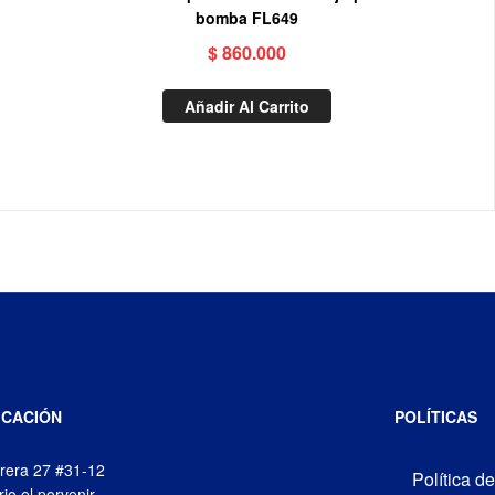
bomba FL649
$
860.000
Añadir Al Carrito
ICACIÓN
POLÍTICAS
rera 27 #31-12
Política d
rio el porvenir