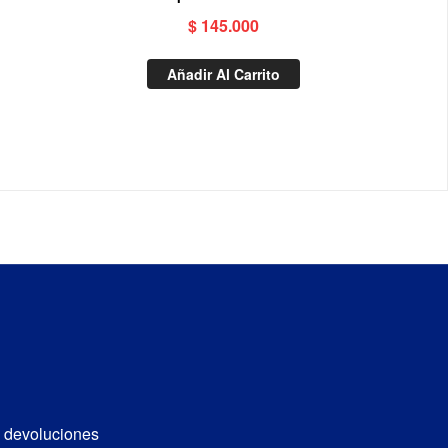
$
145.000
Añadir Al Carrito
e devoluciones