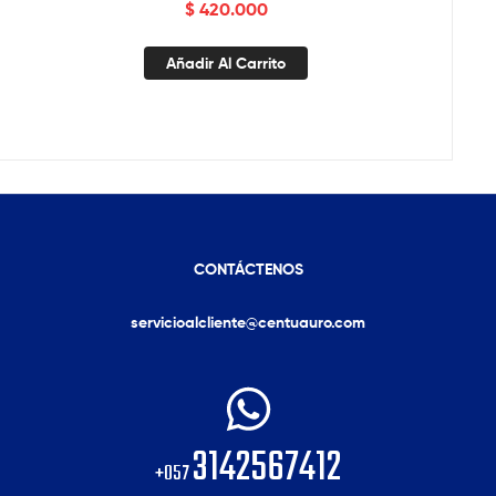
$
420.000
Añadir Al Carrito
CONTÁCTENOS
servicioalcliente@centuauro.com
3142567412
+057