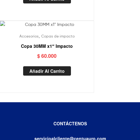
,
Accesorios
Copas de impacto
Copa 30MM x1″ Impacto
$
60.000
Añadir Al Carrito
CONTÁCTENOS
servicioalcliente@centuauro.com