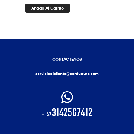
Añadir Al Carrito
CONTÁCTENOS
servicioalcliente@centuauro.com
3142567412
+057