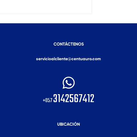
CONTÁCTENOS
servicioalcliente@centuauro.com
3142567412
+057
UBICACIÓN