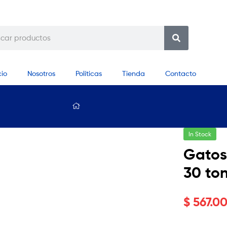
cio
Nosotros
Políticas
Tienda
Contacto
In Stock
Gatos
30 to
$
567.0