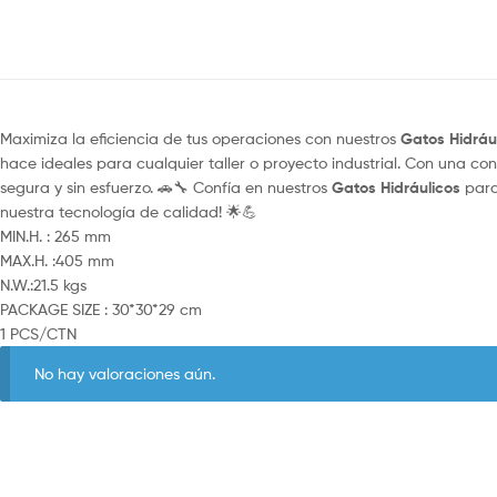
Maximiza la eficiencia de tus operaciones con nuestros
Gatos Hidráu
hace ideales para cualquier taller o proyecto industrial. Con una c
segura y sin esfuerzo. 🚗🔧 Confía en nuestros
Gatos Hidráulicos
para
nuestra tecnología de calidad! 🌟💪
MIN.H. : 265 mm
MAX.H. :405 mm
N.W.:21.5 kgs
PACKAGE SIZE : 30*30*29 cm
1 PCS/CTN
No hay valoraciones aún.