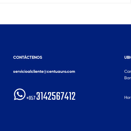
CONTÁCTENOS
UB
servicioalcliente@centuauro.com
Car
Bar
3142567412
+057
Hor