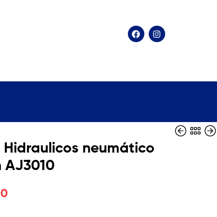
 Hidraulicos neumático
n AJ3010
$
$
420.000
57.750
00