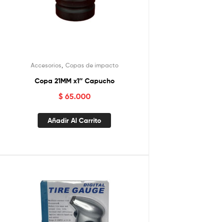
,
Accesorios
Copas de impacto
Copa 21MM x1″ Capucho
$
65.000
Añadir Al Carrito