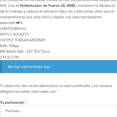
⚙️💪 Con el
Multiplicador de Fuerza QL-88BS
, maximiza la eficiencia
de tu trabajo y reduce el esfuerzo físico en cada tarea. ¡Haz que el
mantenimiento sea más fácil y rápido con esta herramienta
esencial! 🚛🔧
LENGTH:365mm
WITH 2 SOCKETS
OUTPUT TORQUE:6800N.M
N.W.: 9.5kgs
PACKAGE SIZE : 37.5*37.5*21cm
3 PCS/CTN
No hay valoraciones aún.
Tu dirección de correo electrónico no será publicada.
Los campos
obligatorios están marcados con
*
Tu puntuación
*