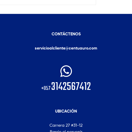
CONTÁCTENOS
servicioalcliente@centuauro.com
3142567412
+057
UBICACIÓN
Carrera 27 #31-12
Barrio el porvenir