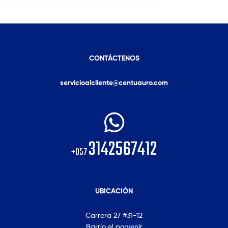
CONTÁCTENOS
servicioalcliente@centuauro.com
3142567412
+057
UBICACIÓN
Carrera 27 #31-12
Barrio el porvenir