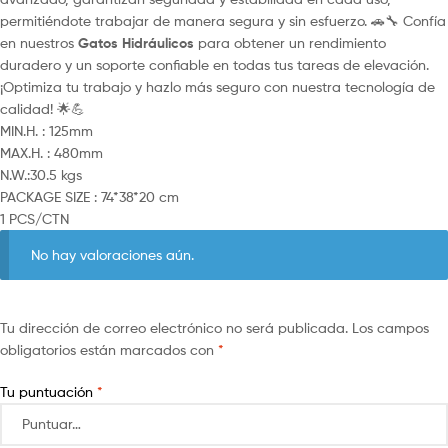
permitiéndote trabajar de manera segura y sin esfuerzo. 🚗🔧 Confía
en nuestros
Gatos Hidráulicos
para obtener un rendimiento
duradero y un soporte confiable en todas tus tareas de elevación.
¡Optimiza tu trabajo y hazlo más seguro con nuestra tecnología de
calidad! 🌟💪
MIN.H. : 125mm
MAX.H. : 480mm
N.W.:30.5 kgs
PACKAGE SIZE : 74*38*20 cm
1 PCS/CTN
No hay valoraciones aún.
Tu dirección de correo electrónico no será publicada.
Los campos
obligatorios están marcados con
*
Tu puntuación
*