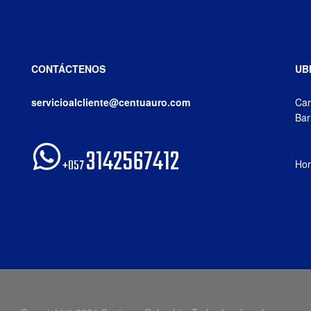
CONTÁCTENOS
UB
servicioalcliente@centuauro.com
Car
Bar
3142567412
+057
Hor