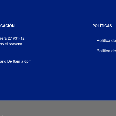
ICACIÓN
POLÍTICAS
rera 27 #31-12
Política d
rio el porvenir
Política d
ario De 8am a 6pm