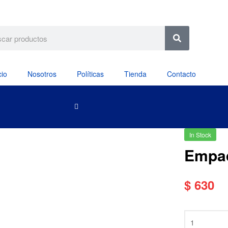
cio
Nosotros
Políticas
Tienda
Contacto
In Stock
Empaq
$
630