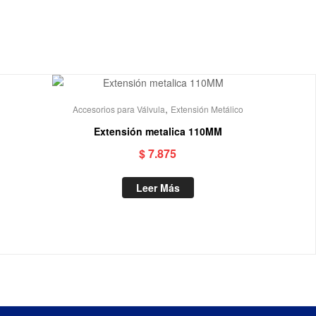
Out Of Stock
,
Accesorios para Válvula
Extensión Metálico
Extensión metalica 110MM
$
7.875
Leer Más