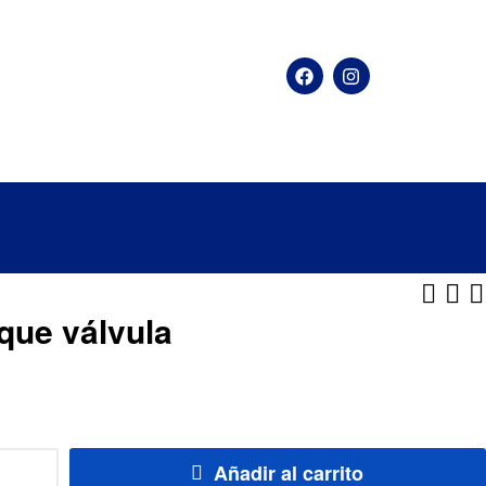
ue válvula
$
263
$
525
Añadir al carrito