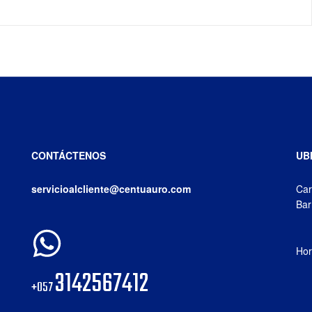
CONTÁCTENOS
UB
servicioalcliente@centuauro.com
Car
Bar
Hor
3142567412
+057