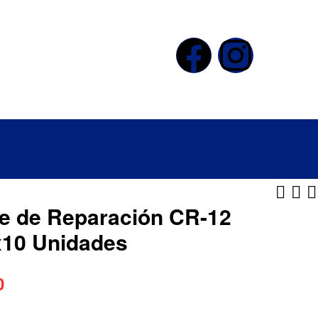
e de Reparación CR-12
x10 Unidades
$
$
42.000
43.050
0